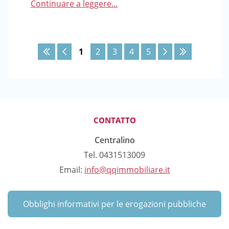
Continuare a leggere...
1
2
3
4
5
CONTATTO
Centralino
Tel. 0431513009
Email:
info@qqimmobiliare.it
Obblighi informativi per le erogazioni pubbliche