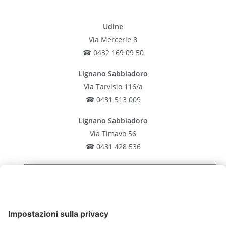
Udine
Via Mercerie 8
☎ 0432 169 09 50
Lignano Sabbiadoro
Via Tarvisio 116/a
☎ 0431 513 009
Lignano Sabbiadoro
Via Timavo 56
☎ 0431 428 536
Latisana
Iscriviti alla nostra
Via Rocca 19
newsletter
☎ 0431 513 009
San Giorgio di Nogaro
Iscriviti oggi stesso gratuitamente e sii il primo a