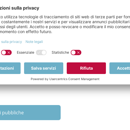
teramente versato 50.000€
i pubbliche