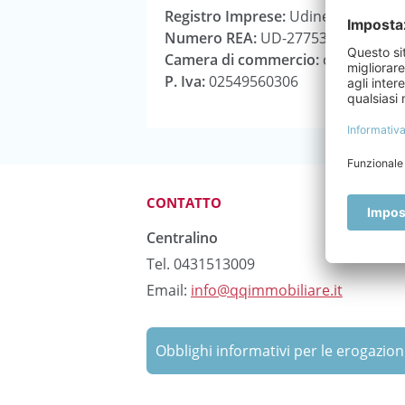
Registro Imprese:
Udine
Numero REA:
UD-277533
Camera di commercio:
capitale in
P. Iva:
02549560306
CONTATTO
Centralino
Tel. 0431513009
Email:
info@qqimmobiliare.it
Obblighi informativi per le erogazion