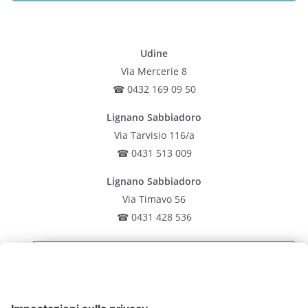
Udine
Via Mercerie 8
☎ 0432 169 09 50
Lignano Sabbiadoro
Via Tarvisio 116/a
☎ 0431 513 009
Lignano Sabbiadoro
Via Timavo 56
☎ 0431 428 536
Latisana
Iscriviti alla nostra
Via Rocca 19
newsletter
☎ 0431 513 009