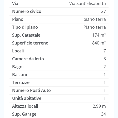
Via
Via Sant'Elisabetta
Numero civico
27
Piano
piano terra
Tipo di piano
Piano terra
Sup. Catastale
174 m²
Superficie terreno
840 m²
Locali
7
Camere da letto
3
Bagni
2
Balconi
1
Terrazze
1
Numero Posti Auto
1
Unità abitative
1
Altezza locali
2,99 m
Sup. Garage
34