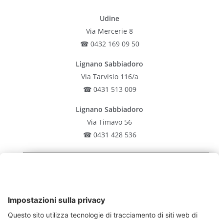
Udine
Via Mercerie 8
☎ 0432 169 09 50
Lignano Sabbiadoro
Via Tarvisio 116/a
☎ 0431 513 009
Lignano Sabbiadoro
Via Timavo 56
☎ 0431 428 536
Latisana
Iscriviti alla nostra
Via Rocca 19
newsletter
☎ 0431 513 009
San Giorgio di Nogaro
Iscriviti oggi stesso gratuitamente e sii il primo a
Via N. Sauro 15
scoprire tutte le novità.