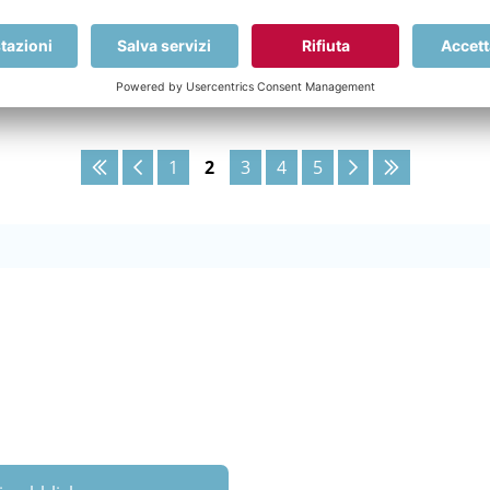
tutti coloro che fanno parte di questa splendida avventura
1
2
3
4
5