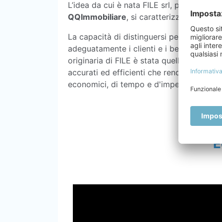
L’idea da cui è nata FILE srl, prima affil
QQImmobiliare
, si caratterizza per la v
La capacità di distinguersi per la
qualità 
adeguatamente i clienti e i beni immobili d
originaria di FILE è stata quella di
portar
accurati ed efficienti che rendessero po
economici, di tempo e d'impegno nell’acqu
E