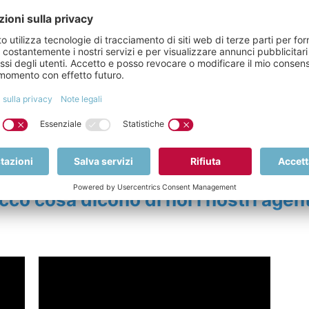
iata ad un franchising internazionale e successivamente con 
olontà di distinguersi in un mercato già saturo che al tempo e
del servizio
, per l’
attenzione
alle necessità delle persone, p
a trattare sarebbero stati i “caratteri forti” della nascente 
e innovazione
in un settore tradizionale introducendo
nuovi
ssibile un obiettivo apparentemente semplice:
soddisfare le
isto o nella vendita di beni immobili.
cco cosa dicono di noi i nostri agent