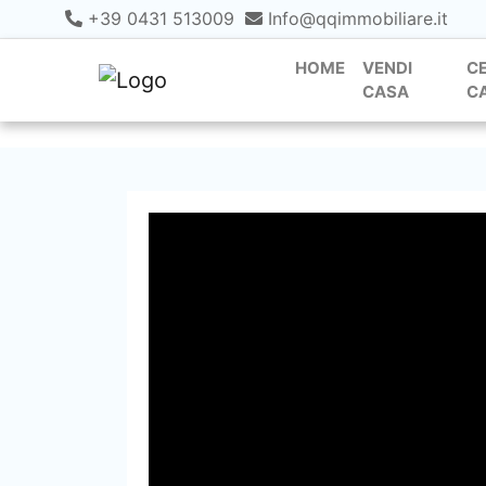
+39 0431 513009
Info@qqimmobiliare.it
HOME
VENDI
C
CASA
C