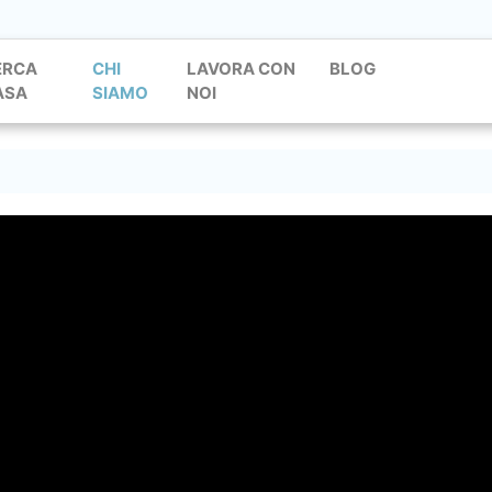
ERCA
CHI
LAVORA CON
BLOG
ASA
SIAMO
NOI