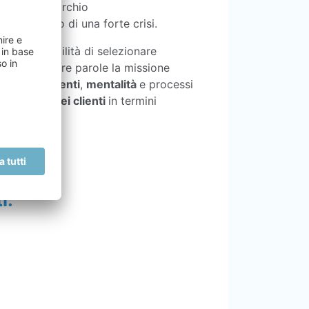
il proprio marchio
ra nel pieno di una forte crisi.
er la possibilità di selezionare
realtà. In altre parole la missione
 atteggiamenti
,
mentalità
e processi
 esigenze dei clienti
in termini
i: