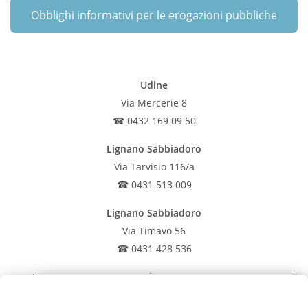
Obblighi informativi per le erogazioni pubbliche
Udine
Via Mercerie 8
☎ 0432 169 09 50
Lignano Sabbiadoro
Via Tarvisio 116/a
☎ 0431 513 009
Lignano Sabbiadoro
Via Timavo 56
☎ 0431 428 536
Latisana
Iscriviti alla nostra
Via Rocca 19