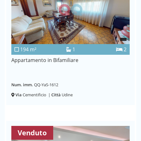
194 m²
1
2
Appartamento in Bifamiliare
Num. imm.
QQ-YaS-1612
Via
Cementificio
|
Città
Udine
Venduto