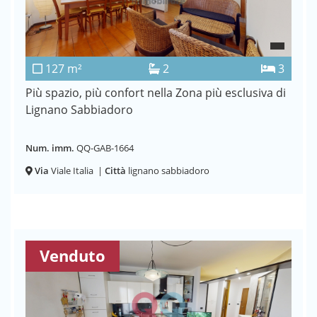
127 m²
2
3
Più spazio, più confort nella Zona più esclusiva di
Lignano Sabbiadoro
Num. imm.
QQ-GAB-1664
Via
Viale Italia
|
Città
lignano sabbiadoro
Venduto