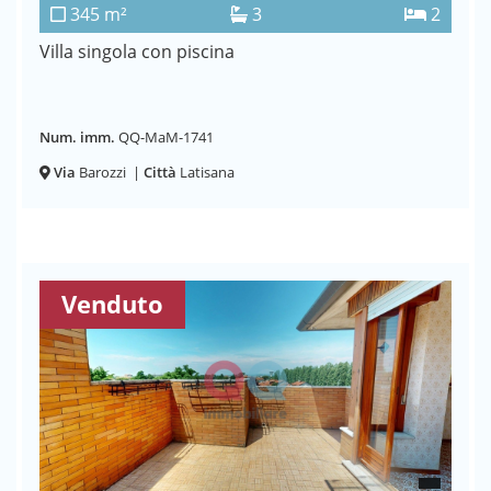
345 m²
3
2
Villa singola con piscina
Num. imm.
QQ-MaM-1741
Via
Barozzi
|
Città
Latisana
Venduto