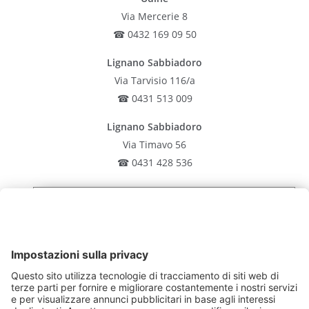
Via Mercerie 8
☎ 0432 169 09 50
Lignano Sabbiadoro
Via Tarvisio 116/a
☎ 0431 513 009
Lignano Sabbiadoro
Via Timavo 56
☎ 0431 428 536
Latisana
Iscriviti alla nostra
Via Rocca 19
newsletter
☎ 0431 513 009
San Giorgio di Nogaro
Iscriviti oggi stesso gratuitamente e sii il primo a
Via N. Sauro 15
scoprire tutte le novità.
☎ 0431 513 009