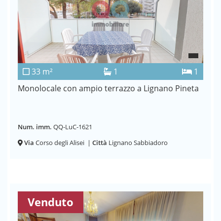
33 m²
1
1
Monolocale con ampio terrazzo a Lignano Pineta
Num. imm.
QQ-LuC-1621
Via
Corso degli Alisei
|
Città
Lignano Sabbiadoro
Venduto