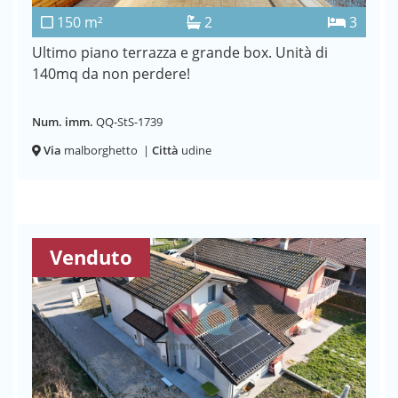
150 m²
2
3
Ultimo piano terrazza e grande box. Unità di
140mq da non perdere!
Num. imm.
QQ-StS-1739
Via
malborghetto
|
Città
udine
Venduto