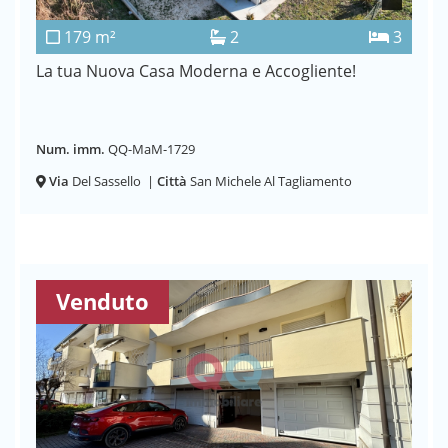
179 m²
2
3
La tua Nuova Casa Moderna e Accogliente!
Num. imm.
QQ-MaM-1729
Via
Del Sassello
|
Città
San Michele Al Tagliamento
Venduto