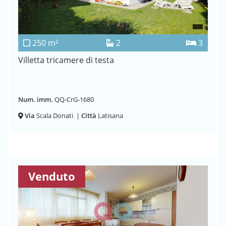
250 m²
2
3
Villetta tricamere di testa
Num. imm.
QQ-CrG-1680
Via
Scala Donati
|
Città
Latisana
Venduto