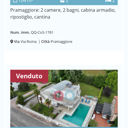
104 m²
2
2
Pramaggiore: 2 camere, 2 bagni, cabina armadio,
ripostiglio, cantina
Num. imm.
QQ-CoS-1761
Via
Via Roma
|
Città
Pramaggiore
Venduto