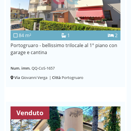
84 m²
1
2
Portogruaro - bellissimo trilocale al 1° piano con
garage e cantina
Num. imm.
QQ-CoS-1657
Via
Giovanni Verga
|
Città
Portogruaro
Venduto