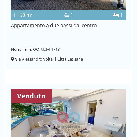
50 m²
1
1
Appartamento a due passi dal centro
Num. imm.
QQ-MaM-1718
Via
Alessandro Volta
|
Città
Latisana
Venduto