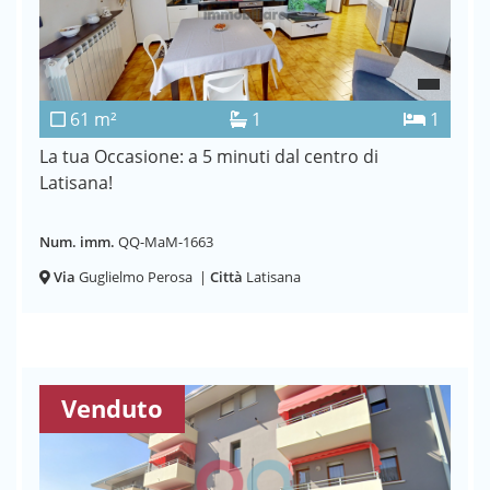
61 m²
1
1
La tua Occasione: a 5 minuti dal centro di
Latisana!
Num. imm.
QQ-MaM-1663
Via
Guglielmo Perosa
|
Città
Latisana
Venduto