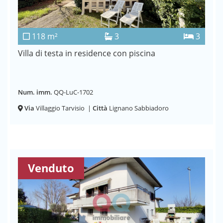
118 m²
3
3
Villa di testa in residence con piscina
Num. imm.
QQ-LuC-1702
Via
Villaggio Tarvisio
|
Città
Lignano Sabbiadoro
Venduto