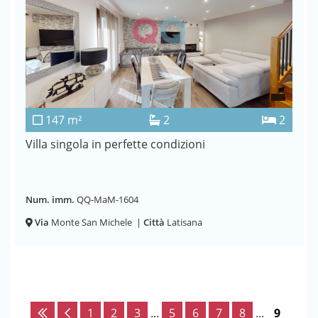
147 m²
2
2
Villa singola in perfette condizioni
Num. imm.
QQ-MaM-1604
Via
Monte San Michele
|
Città
Latisana
1
2
3
...
5
6
7
8
...
9